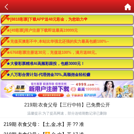
🌹[8818彩票]下载APP送48元彩金，为您助力🌹
★[49彩票]用户注册下载即送最高19999元
★充值买澳彩不中,本站比华强北还强的实力最高包赔100%~
★6768彩票注册送30元，充值送100%，满月送88元。
★大發彩票精准AI高频彩跟投，包赔3000元！
★八万彩合营计划-代理佣金70%,高额佣金轻松赚
219期:衣食父母【三行中特】已免费公开
温馨提示:为了提高网速，部分连错期数记录已删除
219期 衣食父母 : 【土,金,水】开 ?? 准