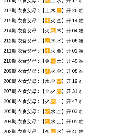
218期 衣食父母 : 【
木
,金,水】开 17 准
217期 衣食父母 : 【土,木,
金
】开 26 准
215期 衣食父母 : 【
水
,火,金】开 14 准
214期 衣食父母 : 【火,
金
,木】开 04 准
212期 衣食父母 : 【
土
,木,水】开 06 准
211期 衣食父母 : 【
水
,火,金】开 01 准
210期 衣食父母 : 【金,
火
,土】开 49 准
209期 衣食父母 : 【
木
,火,金】开 08 准
208期 衣食父母 : 【水,金,
火
】开 19 准
207期 衣食父母 : 【金,火,
水
】开 31 准
206期 衣食父母 : 【火,
木
,土】开 47 准
205期 衣食父母 : 【
火
,水,金】开 03 准
204期 衣食父母 : 【
金
,水,土】开 05 准
202期 衣食父母 : 【金,
火
,水】开 40 准