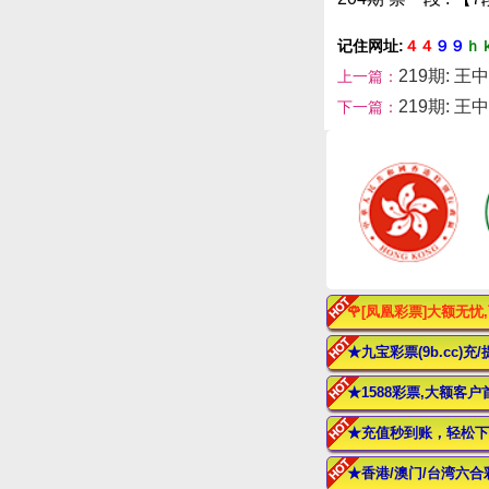
记住网址:
４４
９９
ｈ
219期: 
上一篇：
219期: 
下一篇：
🌹[凤凰彩票]大额无忧
★九宝彩票(9b.cc)充/
★1588彩票,大额客
★充值秒到账，轻松下
★香港/澳门/台湾六合