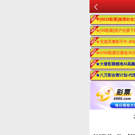
🌹[8818彩票]推荐
★[49彩票]用户注册下
★充值买澳彩不中,本
★6768彩票注册送30
★大發彩票精准AI高频
★八万彩合营计划-代理