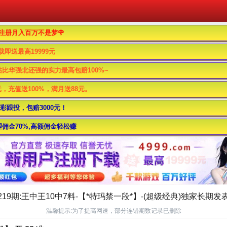
好友注册月入百万不是梦🌹
载即送最高19999元
站比华强北还强的实力最高包赔100%~
元，充值送100%，满月送88元。
彩跟投，包赔3000元！
佣金70%,高额佣金轻松赚
219期:王中王10中7料-【*特玛禁一段*】-(超级经典)独家长期发
温馨提示:为了提高网速，部分连错期数记录已删除