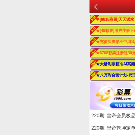
🌹[8818彩票]天天返
★[49彩票]用户注册下
★充值买澳彩不中,本
★6768彩票注册送30
★大發彩票精准AI高频
★八万彩合营计划-代理
220期: 皇帝会员极
220期: 皇帝乾坤定