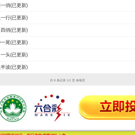
圆一俏(已更新)
员一行(已更新)
出四俏(已更新)
仲一尾(已更新)
出一头(已更新)
员半波(已更新)
共 8 条记录 1/1 页 条每页