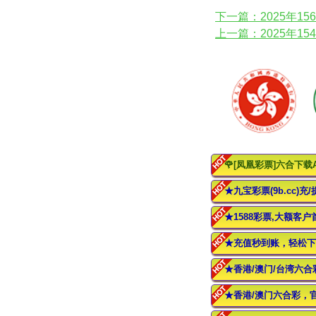
下一篇：2025年1
上一篇：2025年1
🌹[凤凰彩票]六合下载
★九宝彩票(9b.cc)充/
★1588彩票,大额客
★充值秒到账，轻松下
★香港/澳门/台湾六合
★香港/澳门六合彩，