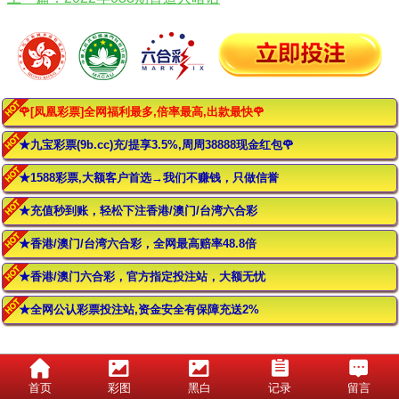
🌹[凤凰彩票]全网福利最多,倍率最高,出款最快🌹
★九宝彩票(9b.cc)充/提享3.5%,周周38888现金红包🌹
★1588彩票,大额客户首选→我们不赚钱，只做信誉
★充值秒到账，轻松下注香港/澳门/台湾六合彩
★香港/澳门/台湾六合彩，全网最高赔率48.8倍
★香港/澳门六合彩，官方指定投注站，大额无忧
★全网公认彩票投注站,资金安全有保障充送2%
首页
彩图
黑白
记录
留言