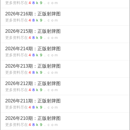
更多资料尽在
４
８
ｋ９
．ｃｏｍ
2026年216期：正版射牌图
更多资料尽在
４
８
ｋ９
．ｃｏｍ
2026年215期：正版射牌图
更多资料尽在
４
８
ｋ９
．ｃｏｍ
2026年214期：正版射牌图
更多资料尽在
４
８
ｋ９
．ｃｏｍ
2026年213期：正版射牌图
更多资料尽在
４
８
ｋ９
．ｃｏｍ
2026年212期：正版射牌图
更多资料尽在
４
８
ｋ９
．ｃｏｍ
2026年211期：正版射牌图
更多资料尽在
４
８
ｋ９
．ｃｏｍ
2026年210期：正版射牌图
更多资料尽在
４
８
ｋ９
．ｃｏｍ