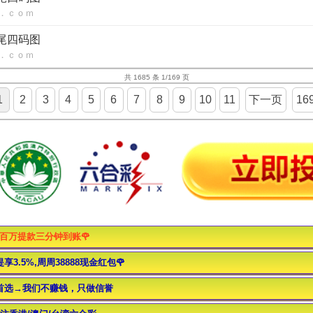
．ｃｏｍ
二尾四码图
．ｃｏｍ
共 1685 条 1/169 页
1
2
3
4
5
6
7
8
9
10
11
下一页
16
,百万提款三分钟到账🌹
提享3.5%,周周38888现金红包🌹
户首选→我们不赚钱，只做信誉