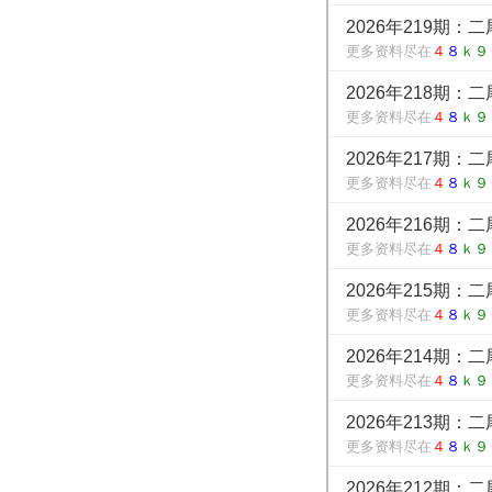
2026年219期：
更多资料尽在
４
８
ｋ９
2026年218期：
更多资料尽在
４
８
ｋ９
2026年217期：
更多资料尽在
４
８
ｋ９
2026年216期：
更多资料尽在
４
８
ｋ９
2026年215期：
更多资料尽在
４
８
ｋ９
2026年214期：
更多资料尽在
４
８
ｋ９
2026年213期：
更多资料尽在
４
８
ｋ９
2026年212期：