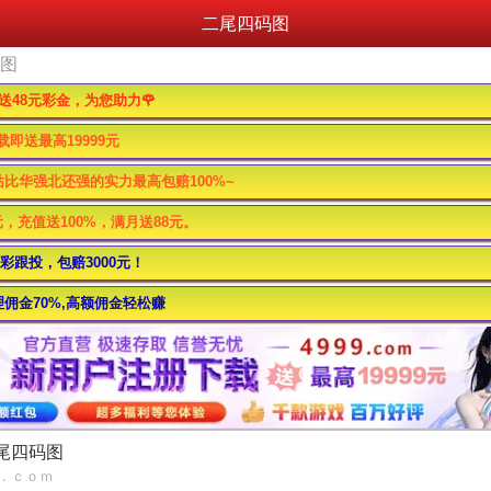
二尾四码图
码图
PP送48元彩金，为您助力🌹
载即送最高19999元
站比华强北还强的实力最高包赔100%~
元，充值送100%，满月送88元。
彩跟投，包赔3000元！
佣金70%,高额佣金轻松赚
二尾四码图
．ｃｏｍ