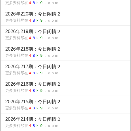
更多资料尽在
４
８
ｋ９
．ｃｏｍ
2026年220期：今日闲情２
更多资料尽在
４
８
ｋ９
．ｃｏｍ
2026年219期：今日闲情２
更多资料尽在
４
８
ｋ９
．ｃｏｍ
2026年218期：今日闲情２
更多资料尽在
４
８
ｋ９
．ｃｏｍ
2026年217期：今日闲情２
更多资料尽在
４
８
ｋ９
．ｃｏｍ
2026年216期：今日闲情２
更多资料尽在
４
８
ｋ９
．ｃｏｍ
2026年215期：今日闲情２
更多资料尽在
４
８
ｋ９
．ｃｏｍ
2026年214期：今日闲情２
更多资料尽在
４
８
ｋ９
．ｃｏｍ