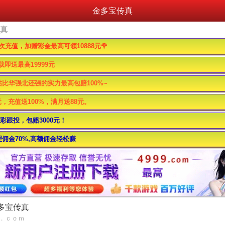
金多宝传真
传真
员首次充值，加赠彩金最高可领10888元🌹
载即送最高19999元
站比华强北还强的实力最高包赔100%~
元，充值送100%，满月送88元。
彩跟投，包赔3000元！
佣金70%,高额佣金轻松赚
金多宝传真
．ｃｏｍ