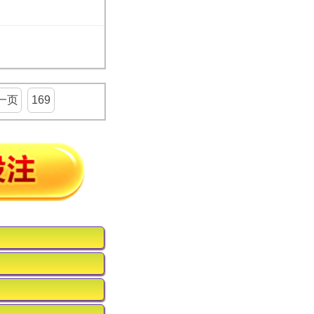
一页
169