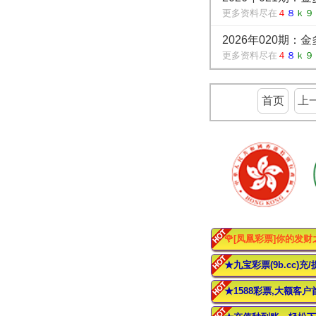
更多资料尽在
４
８
ｋ９
2026年020期：
更多资料尽在
４
８
ｋ９
首页
上
🌹[凤凰彩票]你的发财
★九宝彩票(9b.cc)充/
★1588彩票,大额客