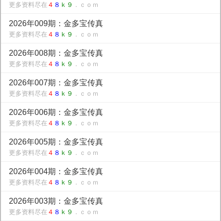
更多资料尽在
４
８
ｋ９
．ｃｏｍ
2026年009期：金多宝传真
更多资料尽在
４
８
ｋ９
．ｃｏｍ
2026年008期：金多宝传真
更多资料尽在
４
８
ｋ９
．ｃｏｍ
2026年007期：金多宝传真
更多资料尽在
４
８
ｋ９
．ｃｏｍ
2026年006期：金多宝传真
更多资料尽在
４
８
ｋ９
．ｃｏｍ
2026年005期：金多宝传真
更多资料尽在
４
８
ｋ９
．ｃｏｍ
2026年004期：金多宝传真
更多资料尽在
４
８
ｋ９
．ｃｏｍ
2026年003期：金多宝传真
更多资料尽在
４
８
ｋ９
．ｃｏｍ